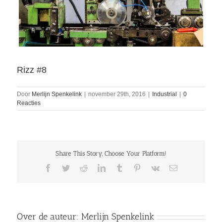
Rizz #8
Door
Merlijn Spenkelink
|
november 29th, 2016
|
Industrial
|
0
Reacties
Share This Story, Choose Your Platform!
Facebook
Twitter
Reddit
LinkedIn
Tumblr
Pinterest
Vk
E-
mail
Over de auteur:
Merlijn Spenkelink