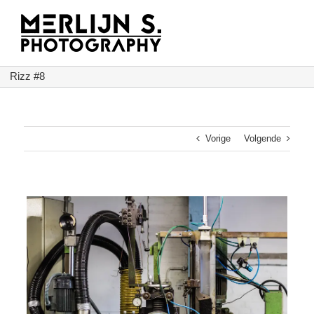
Ga
naar
inhoud
Rizz #8
Vorige
Volgende