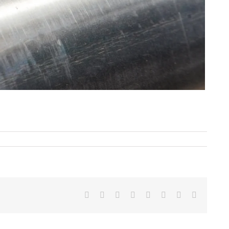
Facebook
Twitter
Reddit
LinkedIn
Tumblr
Pinterest
Vk
E-
mail