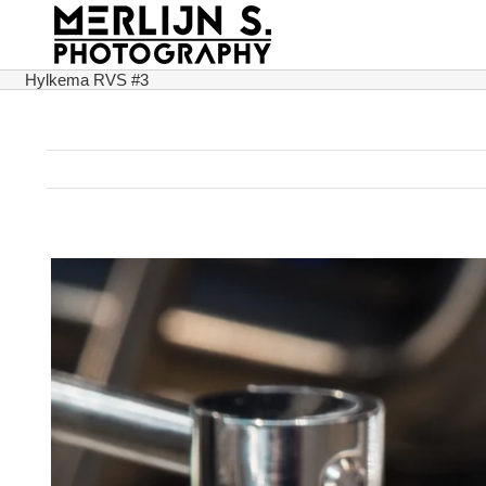
Ga
naar
inhoud
Hylkema RVS #3