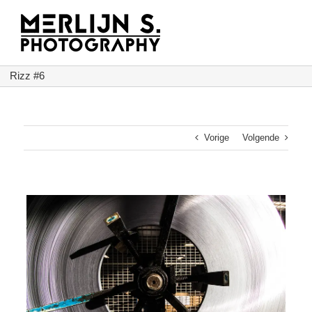
Ga
naar
inhoud
Rizz #6
Vorige
Volgende