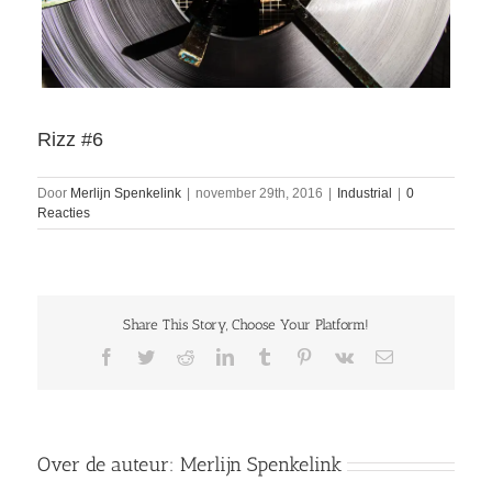
Rizz #6
Door
Merlijn Spenkelink
|
november 29th, 2016
|
Industrial
|
0
Reacties
Share This Story, Choose Your Platform!
Facebook
Twitter
Reddit
LinkedIn
Tumblr
Pinterest
Vk
E-
mail
Over de auteur:
Merlijn Spenkelink