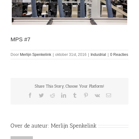
MPS #7
Door
Merlijn Spenkelink
|
oktober 31st, 2016
|
Industrial
|
0 Reacties
Share This Story, Choose Your Platform!
Facebook
Twitter
Reddit
LinkedIn
Tumblr
Pinterest
Vk
E-
mail
Over de auteur:
Merlijn Spenkelink