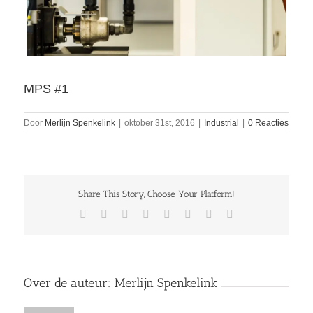
MPS #1
Door
Merlijn Spenkelink
|
oktober 31st, 2016
|
Industrial
|
0 Reacties
Share This Story, Choose Your Platform!
Facebook
Twitter
Reddit
LinkedIn
Tumblr
Pinterest
Vk
E-
mail
Over de auteur:
Merlijn Spenkelink