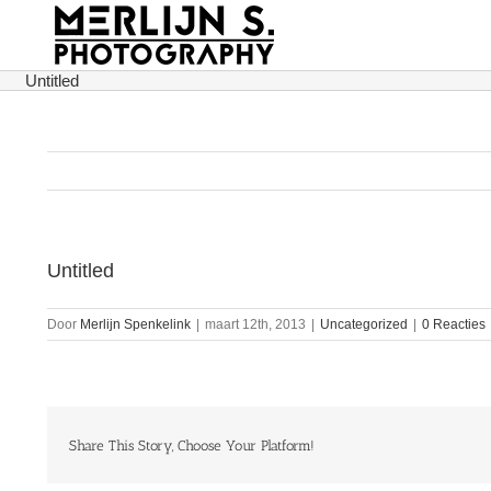
Ga
naar
inhoud
Untitled
Untitled
Door
Merlijn Spenkelink
|
maart 12th, 2013
|
Uncategorized
|
0 Reacties
Share This Story, Choose Your Platform!