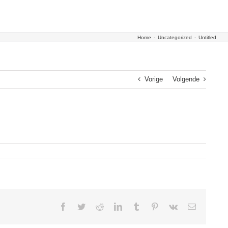
Home
-
Uncategorized
-
Untitled
Vorige
Volgende
Facebook
Twitter
Reddit
LinkedIn
Tumblr
Pinterest
Vk
E-
mail