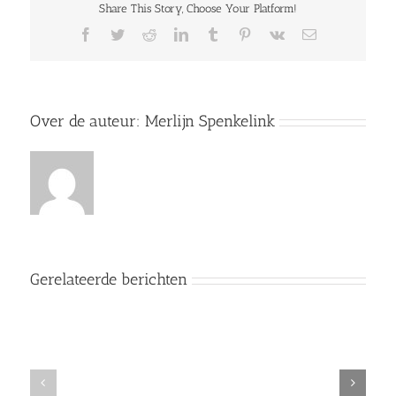
Share This Story, Choose Your Platform!
Facebook
Twitter
Reddit
LinkedIn
Tumblr
Pinterest
Vk
E-
mail
Over de auteur:
Merlijn Spenkelink
Gerelateerde berichten