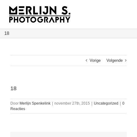
Ga
naar
inhoud
18
Vorige
Volgende
18
Door
Merlijn Spenkelink
|
november 27th, 2015
|
Uncategorized
|
0
Reacties