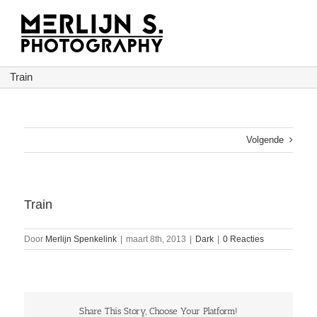
Ga
naar
inhoud
Train
Volgende
Train
Door
Merlijn Spenkelink
|
maart 8th, 2013
|
Dark
|
0 Reacties
Share This Story, Choose Your Platform!