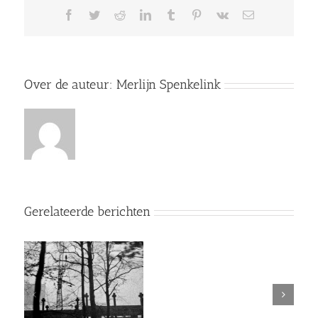
Facebook
Twitter
Reddit
LinkedIn
Tumblr
Pinterest
Vk
E-
mail
Over de auteur:
Merlijn Spenkelink
Gerelateerde berichten