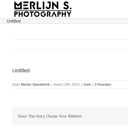
Ga
naar
inhoud
Untitled
Untitled
Door
Merlijn Spenkelink
|
maart 12th, 2013
|
Dark
|
0 Reacties
Share This Story, Choose Your Platform!