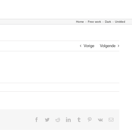
Home
-
Free work
-
Dark
-
Untitled
Vorige
Volgende
Facebook
Twitter
Reddit
LinkedIn
Tumblr
Pinterest
Vk
E-
mail