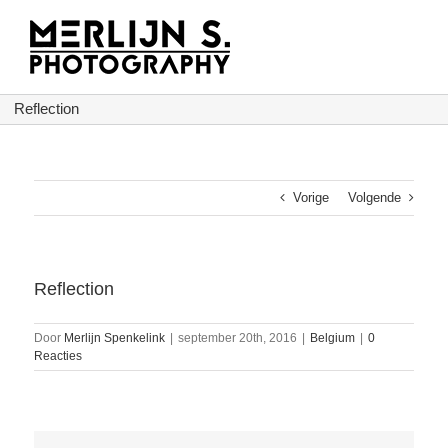
Ga
naar
inhoud
Reflection
Vorige
Volgende
Reflection
Door
Merlijn Spenkelink
|
september 20th, 2016
|
Belgium
|
0
Reacties