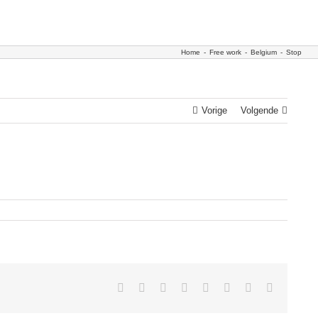
Home
-
Free work
-
Belgium
-
Stop
Vorige
Volgende
Facebook
Twitter
Reddit
LinkedIn
Tumblr
Pinterest
Vk
E-
mail