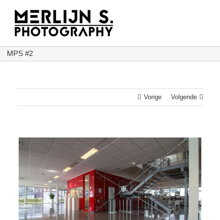
Ga
naar
inhoud
MPS #2
Vorige
Volgende