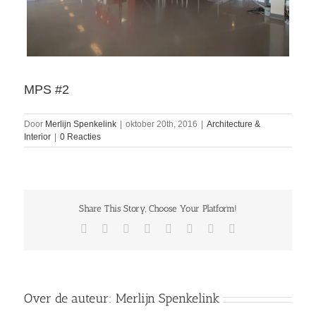
MPS #2
Door
Merlijn Spenkelink
|
oktober 20th, 2016
|
Architecture &
Interior
|
0 Reacties
Share This Story, Choose Your Platform!
Facebook
Twitter
Reddit
LinkedIn
Tumblr
Pinterest
Vk
E-
mail
Over de auteur:
Merlijn Spenkelink