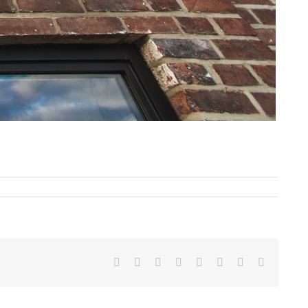
Facebook
Twitter
Reddit
LinkedIn
Tumblr
Pinterest
Vk
E-
mail