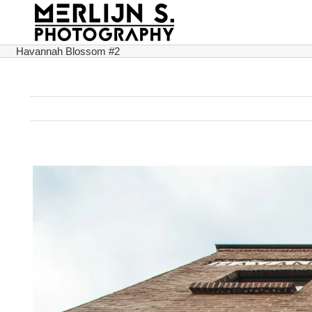
Ga
naar
inhoud
Havannah Blossom #2