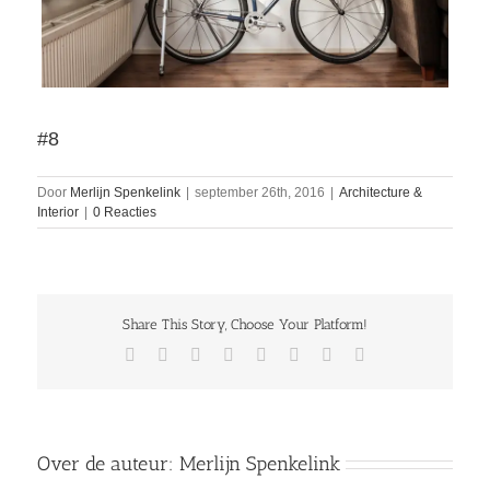
#8
Door
Merlijn Spenkelink
|
september 26th, 2016
|
Architecture &
Interior
|
0 Reacties
Share This Story, Choose Your Platform!
Facebook
Twitter
Reddit
LinkedIn
Tumblr
Pinterest
Vk
E-
mail
Over de auteur:
Merlijn Spenkelink