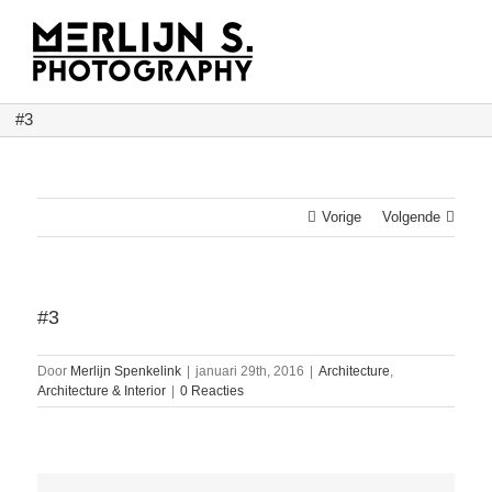
Ga
naar
inhoud
#3
Vorige
Volgende
#3
Door
Merlijn Spenkelink
|
januari 29th, 2016
|
Architecture
,
Architecture & Interior
|
0 Reacties