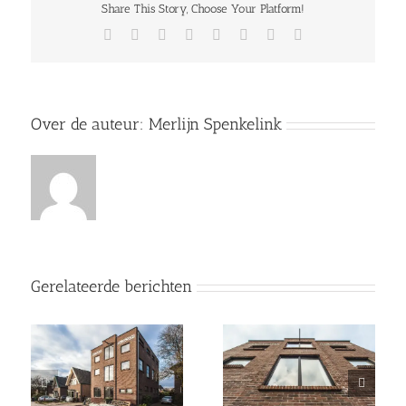
Share This Story, Choose Your Platform!
Facebook
Twitter
Reddit
LinkedIn
Tumblr
Pinterest
Vk
E-
mail
Over de auteur:
Merlijn Spenkelink
Gerelateerde berichten