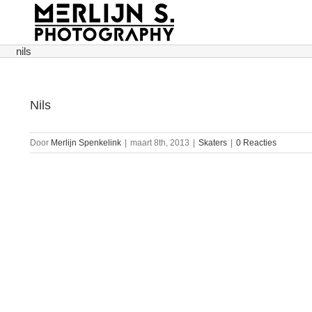
Ga
naar
inhoud
nils
Nils
Door
Merlijn Spenkelink
|
maart 8th, 2013
|
Skaters
|
0 Reacties