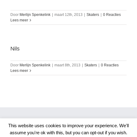
Door
Merlijn Spenkelink
|
maart 12th, 2013
|
Skaters
|
0 Reacties
Lees meer
Nils
Door
Merlijn Spenkelink
|
maart 8th, 2013
|
Skaters
|
0 Reacties
Lees meer
This website uses cookies to improve your experience. We'll
Copyright 2026 Merlijn S. Photography
assume you're ok with this, but you can opt-out if you wish.