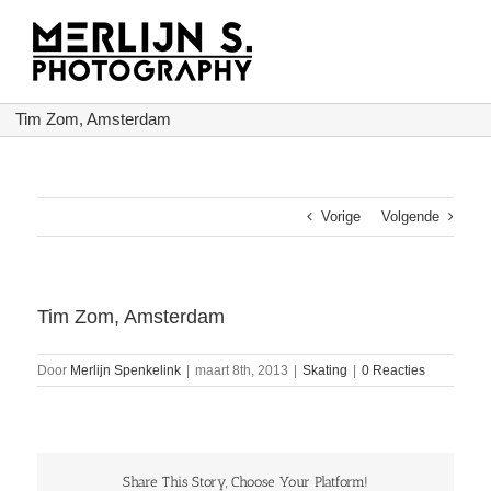
Ga
naar
inhoud
Tim Zom, Amsterdam
Vorige
Volgende
Tim Zom, Amsterdam
Door
Merlijn Spenkelink
|
maart 8th, 2013
|
Skating
|
0 Reacties
Share This Story, Choose Your Platform!