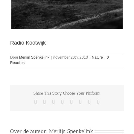
Radio Kootwijk
Door
Merlijn Spenkelink
|
november 20th, 2013
|
Nature
|
0
Reacties
Share This Story, Choose Your Platform!
Facebook
Twitter
Reddit
LinkedIn
Tumblr
Pinterest
Vk
E-
mail
Over de auteur:
Merlijn Spenkelink