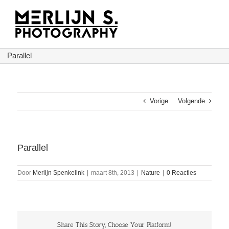
Ga
naar
inhoud
Parallel
Vorige
Volgende
Parallel
Door
Merlijn Spenkelink
|
maart 8th, 2013
|
Nature
|
0 Reacties
Share This Story, Choose Your Platform!