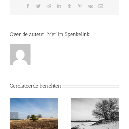
Facebook
Twitter
Reddit
LinkedIn
Tumblr
Pinterest
Vk
E-
mail
Over de auteur:
Merlijn Spenkelink
Gerelateerde berichten