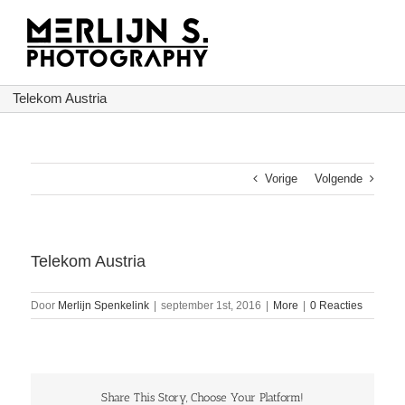
Ga
naar
inhoud
Telekom Austria
Vorige
Volgende
Telekom Austria
Door
Merlijn Spenkelink
|
september 1st, 2016
|
More
|
0 Reacties
Share This Story, Choose Your Platform!