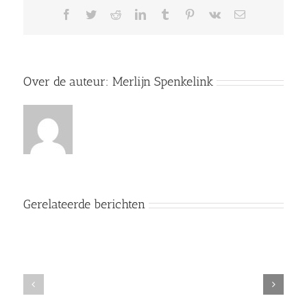
Facebook
Twitter
Reddit
LinkedIn
Tumblr
Pinterest
Vk
E-
mail
Over de auteur:
Merlijn Spenkelink
Gerelateerde berichten