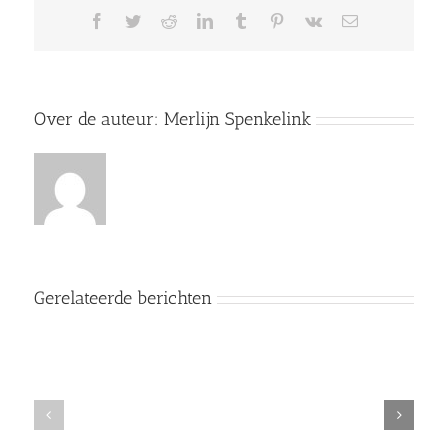
Facebook
Twitter
Reddit
LinkedIn
Tumblr
Pinterest
Vk
E-
mail
Over de auteur:
Merlijn Spenkelink
Gerelateerde berichten