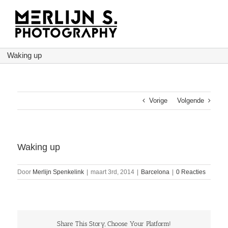
Ga
naar
inhoud
Waking up
Vorige
Volgende
Waking up
Door
Merlijn Spenkelink
|
maart 3rd, 2014
|
Barcelona
|
0 Reacties
Share This Story, Choose Your Platform!