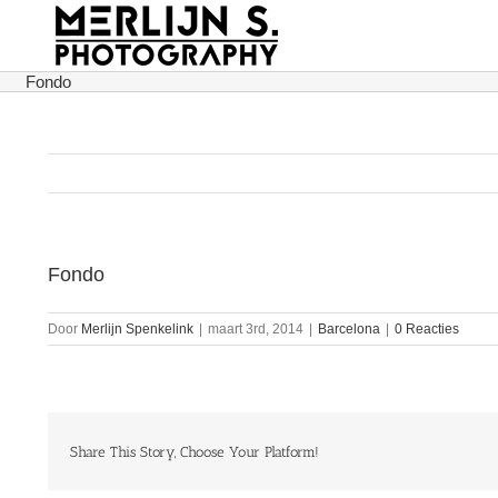
Ga
naar
inhoud
Fondo
Fondo
Door
Merlijn Spenkelink
|
maart 3rd, 2014
|
Barcelona
|
0 Reacties
Share This Story, Choose Your Platform!