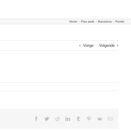
Home
-
Free work
-
Barcelona
-
Fondo
Vorige
Volgende
Facebook
Twitter
Reddit
LinkedIn
Tumblr
Pinterest
Vk
E-
mail