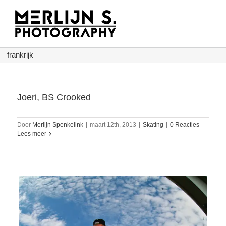
Ga
naar
inhoud
frankrijk
Joeri, BS Crooked
Door
Merlijn Spenkelink
|
maart 12th, 2013
|
Skating
|
0 Reacties
Lees meer