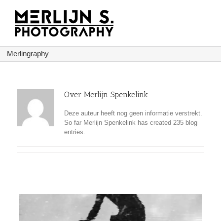
Ga
naar
inhoud
Merlingraphy
Over
Merlijn Spenkelink
Deze auteur heeft nog geen informatie verstrekt.
So far Merlijn Spenkelink has created 235 blog
entries.